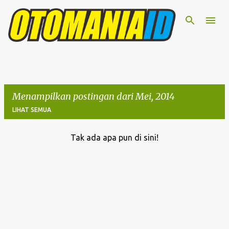
Langsung ke konten utama
Menampilkan postingan dari Mei, 2014
LIHAT SEMUA
Tak ada apa pun di sini!
P
o
s
t
i
n