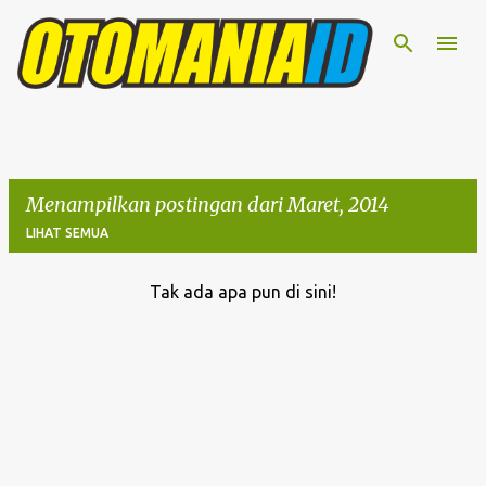
Langsung ke konten utama
Menampilkan postingan dari Maret, 2014
LIHAT SEMUA
Tak ada apa pun di sini!
P
o
s
t
i
n